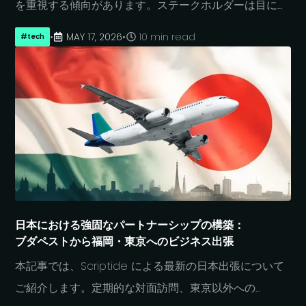
を
重視する
傾向が
あります。
ステークホルダーは
目に
見える
進捗を
求め、
顧客は
迅速な
リリースを
期待し、
•
MAY 17, 2026
•
10 min read
#
tech
企業側も
素早く
動かなければならないと
いう
プレッシャーを
感じています。
しかし
実際には、
ソフトウェア開発
プロジェクトは
単なる
技術作業では
ありません。
明確な
アイデアが
あったとしても、
本当の
課題は
「適切な
スコープ」
「優先順位」
「長期的な
方
向性」を
定義する
ことに
ある
ケースが
少なく
ありません。
その
ため、
多くの
ソフトウェアプロ
ジェクトは
開発力不足ではなく、
最終的に
「本来作るべきではない
もの」を
作ってしまった
ことで
日本に
おける
強固な
パートナーシップの
構築：
ブダペストから
福岡・
東京への
ビジネス出張
失敗します。
初期段階で
最も
重要な
判断の
ひとつは、
本記事では、
Scriptide に
よる
最新の
日本出張に
ついて
自分た
ちがどのような
種類の
プロジェクトに
取り
ご紹介します。
定期的な
対面訪問、
東京以外への
組んでいるのか、
そして
成功の
ために
どのような
支援が