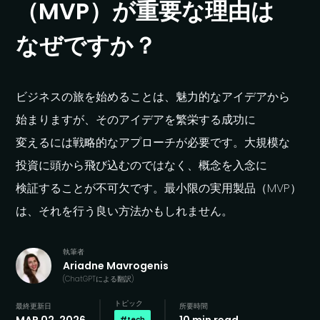
（MVP）が
重要な
理由は
なぜですか？
ビジネスの
旅を
始める
ことは、
魅力的な
アイデアから
始まりますが、
その
アイデアを
繁栄する
成功に
変えるには
戦略的な
アプローチが
必要です。
大規模な
投資に
頭から
飛び込むのではなく、
概念を
入念に
検証する
ことが
不可欠です。
最小限の
実用製品
（MVP）
は、
それを
行う
良い
方
法かもしれません。
執筆者
Ariadne Mavrogenis
(
ChatGPT
に
よる
翻訳
)
トピック
最終更新日
所要時間
#
tech