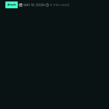
地域展開、
そして
Japan IT Week への
参加を
通じて、
必要なのかを
正しく
理解する
ことです。
•
MAY 10, 2026
•
9 min read
#
tech
当社が
どのように
長期的な
パートナーシップを
強化しているのかを
お伝えします。
特に、
AI を
活用した
ソフトウェア開発、
包括的な
開発アプローチ、
そして
モダンな
エンジニアリング
プラクティスに
焦点を
当てています。
また、
日本に
おける
関係構築への
取り組み方や、
急速に
進化する
テクノロジー業界の
中で
日本の
パートナー企業と
密接に
協業する
ことで
得られた
知見に
ついても
ご紹介します。