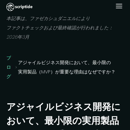
本記事は、
ファゼカシュダニエルに
より
ファクトチェックおよび
最終確認が
行われました：
2026年3月
ブ
アジャイルビジネ
ス開発に
おいて、
最小限の
ロ
実用製品
（MVP）が
重要な
理由は
なぜですか？
グ
アジャイルビジネ
ス開発に
おいて、
最小限の
実用製品