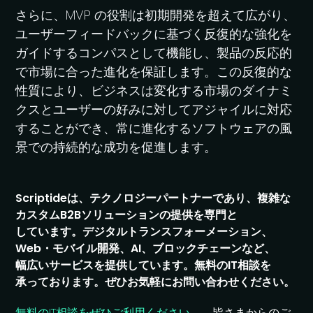
さらに、MVP の役割は初期開発を超えて広がり、
ユーザーフィードバックに基づく反復的な強化を
ガイドするコンパスとして機能し、製品の反応的
で市場に合った進化を保証します。この反復的な
性質により、ビジネスは変化する市場のダイナミ
クスとユーザーの好みに対してアジャイルに対応
することができ、常に進化するソフトウェアの風
景での持続的な成功を促進します。
Scriptide
は、
テクノロジーパー
トナーであり、
複雑な
カスタム
B2B
ソリューションの
提供を
専門と
しています。
デジタルトランス
フォーメーション、
Web・
モバイル開発、
AI、
ブロックチェーンなど、
幅広い
サービスを
提供しています。
無料の
IT
相談を
承っております。
ぜひお気軽に
お問い
合わせください。
無料の​IT​相談を​ぜひご利用ください。
。​皆さまからの​ご