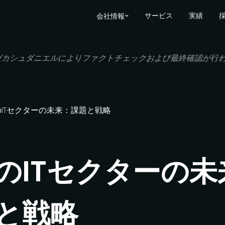
サービス
実績
会社情報
ゼカシュダニエルに
より
ファクトチェックおよび
最終確認が
行
の
IT
セクターの
未来：
課題と
戦略
の
IT
セクターの
未
と
戦略