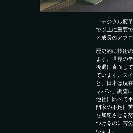
「デジタル変
で以上に重要
と成長のアプ
歴史的に技術の
ます。世界の
後退に直面し
ています。スイ
と、日本は現在
ャパン」調査に
他社に比べて平
門家の不足に
を加速させる
つけるのに苦
います。