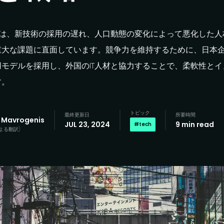
は、
新技術の
採用の
遅れ、
人口動態の
変化に
よって
悪化した
人
重大な
課題に
直面しています。
競争力を
維持する
ために、
日本
用モデルを
採用し、
外国の
IT
人材と
協力する
ことで、
柔軟性と
イ
す。
トピック
最終更新日
所要時間
 Mavrogenis
JUL 23, 2024
9 min read
#
tech
よる
翻訳
)