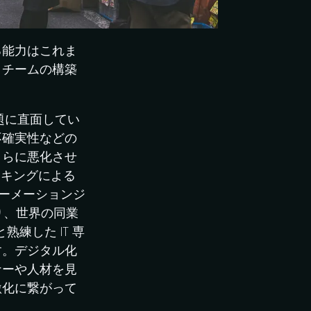
る能力はこれま
、チームの構築
題に直面してい
不確実性などの
さらに悪化させ
ンキングによる
ォーメーションジ
り、世界の同業
練した IT 専
す。デジタル化
ナーや人材を見
激化に繋がって