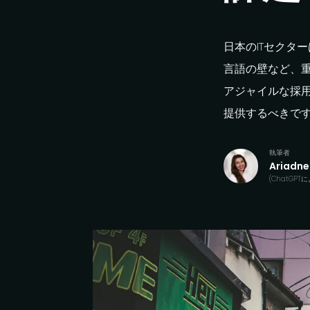
日本の
IT
セクター
言語の
壁など、
アジャイルな
採
提供するべきで
執筆者
Ariadne
(
ChatGPT
に