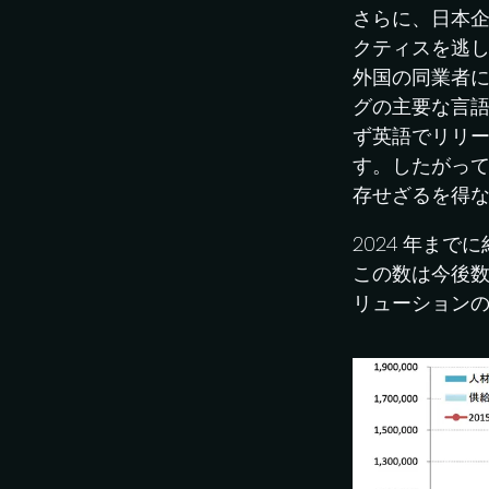
さらに、日本
クティスを逃
外国の同業者
グの主要な言
ず英語でリリ
す。したがっ
存せざるを得
2024 年ま
この数は今後
リューション