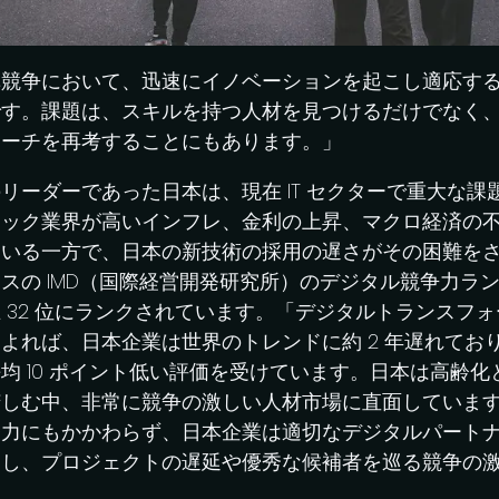
革競争において、迅速にイノベーションを起こし適応す
です。課題は、スキルを持つ人材を見つけるだけでなく
ローチを再考することにもあります。」
リーダーであった日本は、現在 IT セクターで重大な課
テック業界が高いインフレ、金利の上昇、マクロ経済の
ている一方で、日本の新技術の採用の遅さがその困難を
スの IMD（国際経営開発研究所）のデジタル競争力ラ
 32 位にランクされています。「デジタルトランスフ
よれば、日本企業は世界のトレンドに約 2 年遅れてお
均 10 ポイント低い評価を受けています。日本は高齢化と熟
苦しむ中、非常に競争の激しい人材市場に直面していま
努力にもかかわらず、日本企業は適切なデジタルパート
労し、プロジェクトの遅延や優秀な候補者を巡る競争の