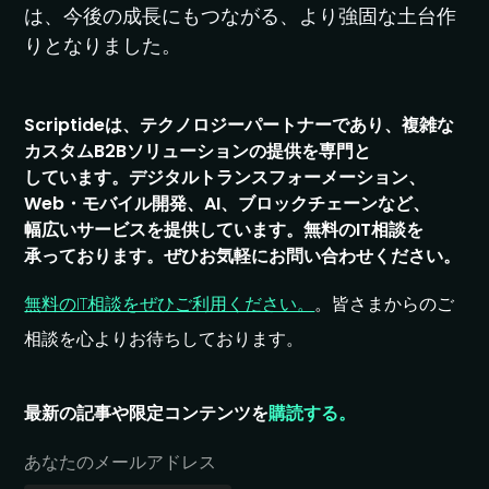
は、今後の成長にもつながる、より強固な土台作
りとなりました。
Scriptide
は、
テクノロジーパー
トナーであり、
複雑な
カスタム
B2B
ソリューションの
提供を
専門と
しています。
デジタルトランス
フォーメーション、
Web・
モバイル開発、
AI、
ブロックチェーンなど、
幅広い
サービスを
提供しています。
無料の
IT
相談を
承っております。
ぜひお気軽に
お問い
合わせください。
無料の​IT​相談を​ぜひご利用ください。
。​皆さまからの​ご
相談を​心より​お待ちしております。
最新の​記事や​限定コンテンツを
購読する。
あなたのメールアドレス