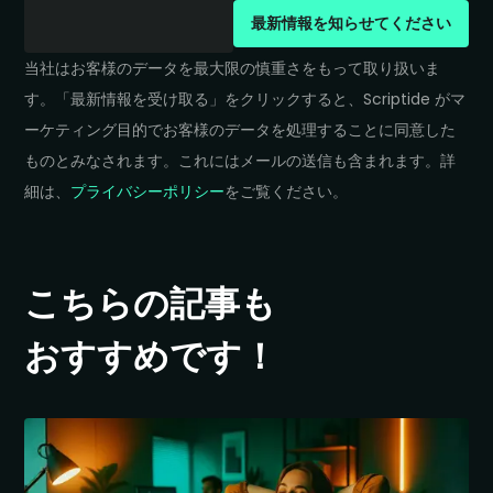
最新情報を
知らせてください
当社は​お客様の​データを​最大限の​慎重さを​もって​取り扱いま
す。​「最新情報を​受け取る」を​クリックすると、​Scriptide が​マ
ーケティング目的で​お客様の​データを​処理する​ことに​同意した​
ものとみなされます。​これには​メールの​送信も​含まれます。​詳
細は、
プライバシーポリシー
を​ご覧ください。
こちらの
記事も
おすすめです！