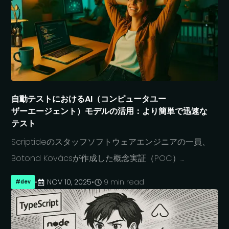
自動テストに
おける
AI
（コンピュータユー
ザーエージェント）
モデルの
活用：
より
簡単で
迅速な
テスト
Scriptide
の
スタッフソフトウ
ェアエンジニアの
一員、
Botond Kovács
が
作成した
概念実証
（POC）
TypeScript
フレームワークは、
OpenAI
の
•
NOV 10, 2025
•
9 min read
#
dev
コンピュータユー
ザーエージェント
を
Playwright
や
Puppeteer
のような
従来の
エンドツーエンド
テストフレームワ
ークと
組み合わせて
使用しています。