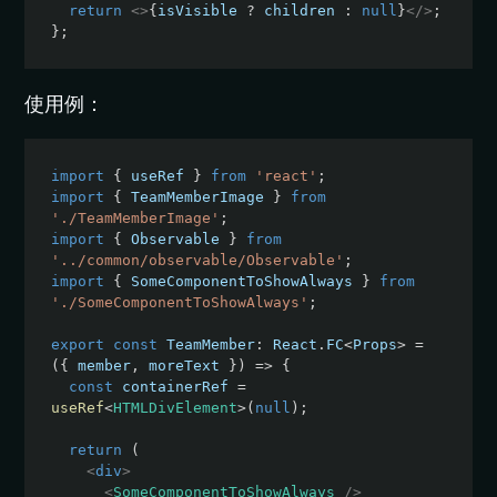
return
<
>
{
isVisible 
?
 children 
:
null
}
</
>
;
}
;
使用例：
import
{
 useRef 
}
from
'react'
;
import
{
 TeamMemberImage 
}
from
'./TeamMemberImage'
;
import
{
 Observable 
}
from
'../common/observable/Observable'
;
import
{
 SomeComponentToShowAlways 
}
from
'./SomeComponentToShowAlways'
;
export
const
 TeamMember
:
 React
.
FC
<
Props
>
=
(
{
 member
,
 moreText 
}
)
=>
{
const
 containerRef 
=
useRef
<
HTMLDivElement
>
(
null
)
;
return
(
<
div
>
<
SomeComponentToShowAlways
/>