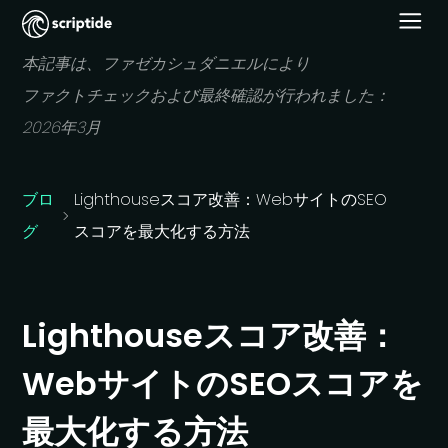
本記事は、
ファゼカシュダニエルに
より
ファクトチェックおよび
最終確認が
行われました：
2026年3月
ブロ
Lighthouse
スコア改善：
Web
サイトの
SEO
グ
スコアを
最大化する
方
法
Lighthouse
スコア改善：
Web
サイトの
SEO
スコアを
最大化する
方
法