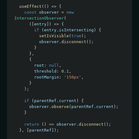
useEffect
(
(
)
=>
{
const
 observer 
=
new
IntersectionObserver
(
(
[
entry
]
)
=>
{
if
(
entry
.
isIntersecting
)
{
setIsVisible
(
true
)
;
          observer
.
disconnect
(
)
;
}
}
,
{
        root
:
null
,
        threshold
:
0.1
,
        rootMargin
:
'150px'
,
}
)
;
if
(
parentRef
.
current
)
{
      observer
.
observe
(
parentRef
.
current
)
;
}
return
(
)
=>
 observer
.
disconnect
(
)
;
}
,
[
parentRef
]
)
;