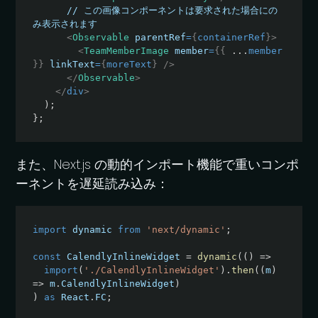
      // この画像コンポーネントは要求された場合にの
<
Observable
parentRef
=
{
containerRef
}
>
<
TeamMemberImage
member
=
{
{
...
member 
}
}
linkText
=
{
moreText
}
/>
</
Observable
>
</
div
>
)
;
}
;
また、Next.js の動的インポート機能で重いコンポ
ーネントを遅延読み込み：
import
 dynamic 
from
'next/dynamic'
;
const
 CalendlyInlineWidget 
=
dynamic
(
(
)
=>
import
(
'./CalendlyInlineWidget'
)
.
then
(
(
m
)
=>
 m
.
CalendlyInlineWidget
)
)
as
 React
.
FC
;