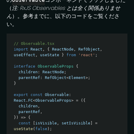
（
注: RxJS Observables とは全く関係ありませ
ん
）。参考までに、以下のコードをご覧くださ
い。
// Observable.tsx
import
 React
,
{
 ReactNode
,
 RefObject
,
useEffect
,
 useState 
}
from
'react'
;
interface
ObservableProps
{
  children
:
 ReactNode
;
  parentRef
:
 RefObject
<
Element
>
;
}
export
const
 Observable
:
React
.
FC
<
ObservableProps
>
=
(
{
  children
,
  parentRef
,
}
)
=>
{
const
[
isVisible
,
 setIsVisible
]
=
useState
(
false
)
;