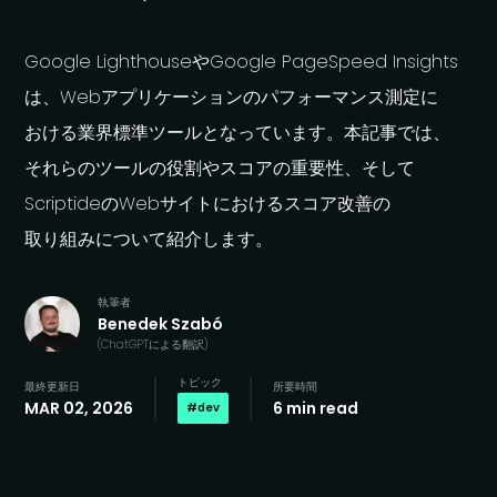
Google Lighthouse
や
Google PageSpeed Insights
は、
Web
アプリケーションの
パフォーマンス測定に
おける
業界標準ツールと
なっています。
本記事では、
それらの
ツールの
役割や
スコアの
重要性、
そして
Scriptide
の
Web
サイトに
おける
スコア改善の
取り組みに
ついて
紹介します。
執筆者
Benedek Szabó
(
ChatGPT
に
よる
翻訳
)
トピック
最終更新日
所要時間
MAR 02, 2026
6 min read
#
dev