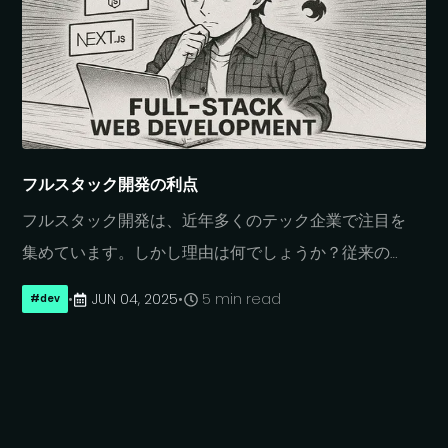
この
POC
に
より
テスト対象アプリ
ケーションを
ブラックボックスと
して
扱い、
テスト
ID
に
依存せずオリジナルの
ソースコードを
変更せずに、
自動化テストを
より
簡単かつ迅速に
記述できます。
フルスタック開発の
利点
フルスタック開発は、
近年
多くの
テック企業で
注目を
集めています。
しかし
理由は
何でしょうか？
従来の
「バックエンドと
フロントエンドを
分離する」
手法と
•
JUN 04, 2025
•
5 min read
#
dev
比べて、
どのような
優位性が
あるのでしょうか？
本記事では、
分離型モデルと
比較しながら、
フルスタック開発の
メリットに
ついて
詳しく
解説します。
本記事は
2
回構成の
第
1
回目です。
次回は、
バックエンドと
フロントエンド間の
型
安全性と